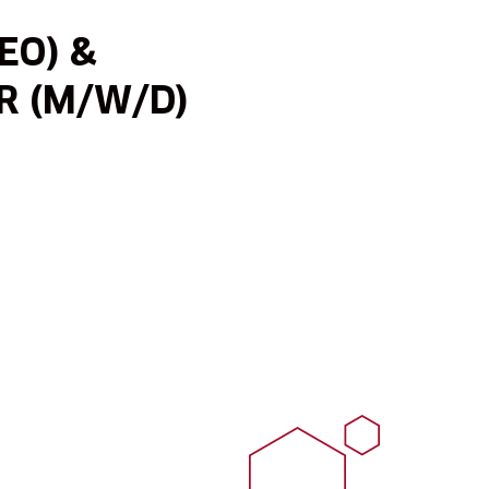
EO) &
R (M/W/D)